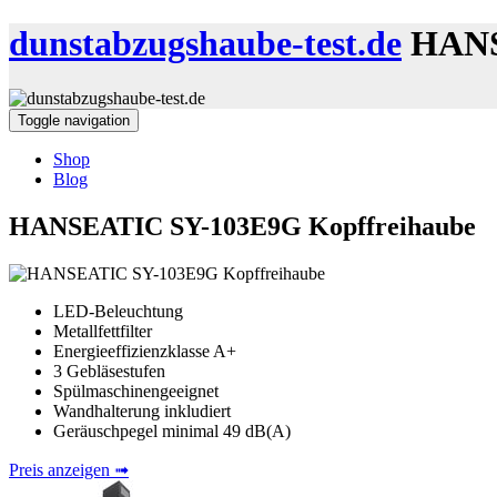
dunstabzugshaube-test.de
HANS
Toggle navigation
Shop
Blog
HANSEATIC SY-103E9G Kopffreihaube
LED-Beleuchtung
Metallfettfilter
Energieeffizienzklasse A+
3 Gebläsestufen
Spülmaschinengeeignet
Wandhalterung inkludiert
Geräuschpegel minimal 49 dB(A)
Preis anzeigen ➟